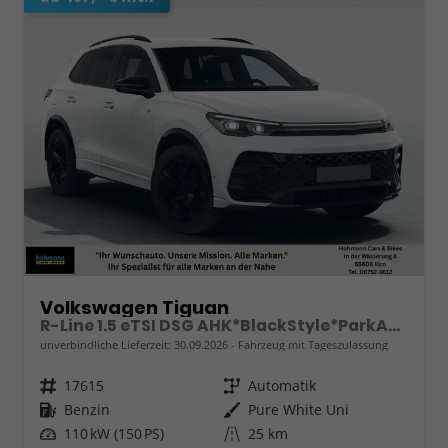
Volkswagen Tiguan
R-Line 1.5 eTSI DSG AHK*BlackStyle*ParkAsstPro*360° Kamera*Android Auto*Navi*SHZ*Matrix*HUD
unverbindliche Lieferzeit:
30.09.2026
Fahrzeug mit Tageszulassung
Fahrzeugnr.
17615
Getriebe
Automatik
Kraftstoff
Benzin
Außenfarbe
Pure White Uni
Leistung
110 kW (150 PS)
Kilometerstand
25 km