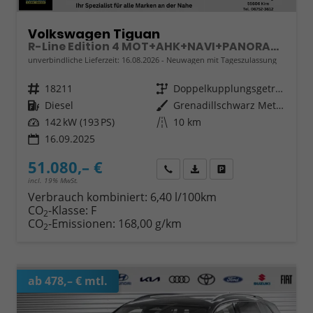
Volkswagen Tiguan
R-Line Edition 4 MOT+AHK+NAVI+PANORAMA+EL.HECK.+20"ALU
unverbindliche Lieferzeit:
16.08.2026
Neuwagen mit Tageszulassung
Fahrzeugnr.
18211
Getriebe
Doppelkupplungsgetriebe (DSG)
Kraftstoff
Diesel
Außenfarbe
Grenadillschwarz Metallic
Leistung
142 kW (193 PS)
Kilometerstand
10 km
16.09.2025
51.080,– €
Wir rufen Sie an
Fahrzeugexposé (PDF)
Fahrzeug parken
incl. 19% MwSt.
Verbrauch kombiniert:
6,40 l/100km
CO
-Klasse:
F
2
CO
-Emissionen:
168,00 g/km
2
ab 478,– € mtl.