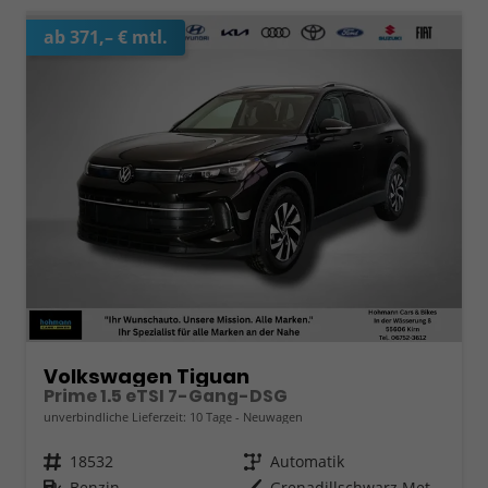
ab 371,– € mtl.
Volkswagen Tiguan
Prime 1.5 eTSI 7-Gang-DSG
unverbindliche Lieferzeit:
10 Tage
Neuwagen
Fahrzeugnr.
18532
Getriebe
Automatik
Kraftstoff
Benzin
Außenfarbe
Grenadillschwarz Metallic