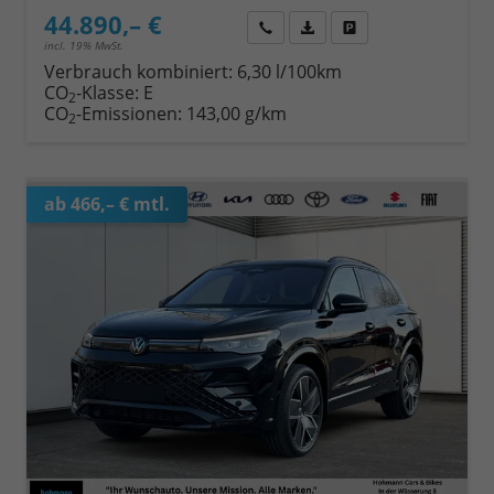
44.890,– €
Wir rufen Sie an
Fahrzeugexposé (PDF)
Fahrzeug parken
incl. 19% MwSt.
Verbrauch kombiniert:
6,30 l/100km
CO
-Klasse:
E
2
CO
-Emissionen:
143,00 g/km
2
ab 466,– € mtl.