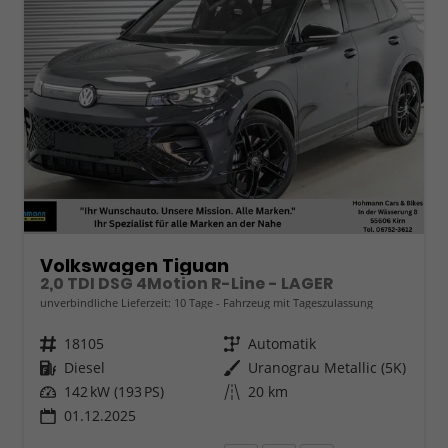
Volkswagen Tiguan
2,0 TDI DSG 4Motion R-Line - LAGER
unverbindliche Lieferzeit:
10 Tage
Fahrzeug mit Tageszulassung
Fahrzeugnr.
18105
Getriebe
Automatik
Kraftstoff
Diesel
Außenfarbe
Uranograu Metallic (5K)
Leistung
142 kW (193 PS)
Kilometerstand
20 km
01.12.2025