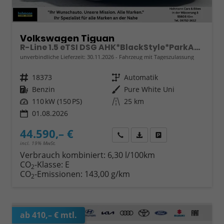
Volkswagen Tiguan
R-Line 1.5 eTSI DSG AHK*BlackStyle*ParkAsstPro*360° Kamera*Android Auto*Navi*SHZ*Matrix*HUD
unverbindliche Lieferzeit:
30.11.2026
Fahrzeug mit Tageszulassung
Fahrzeugnr.
18373
Getriebe
Automatik
Kraftstoff
Benzin
Außenfarbe
Pure White Uni
Leistung
110 kW (150 PS)
Kilometerstand
25 km
01.08.2026
44.590,– €
Wir rufen Sie an
Fahrzeugexposé (PDF)
Fahrzeug parken
incl. 19% MwSt.
Verbrauch kombiniert:
6,30 l/100km
CO
-Klasse:
E
2
CO
-Emissionen:
143,00 g/km
2
ab 410,– € mtl.