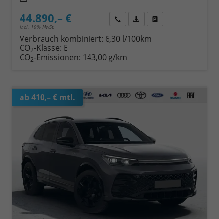
44.890,– €
Wir rufen Sie an
Fahrzeugexposé (PDF)
Fahrzeug parken
incl. 19% MwSt.
Verbrauch kombiniert:
6,30 l/100km
CO
-Klasse:
E
2
CO
-Emissionen:
143,00 g/km
2
ab 410,– € mtl.