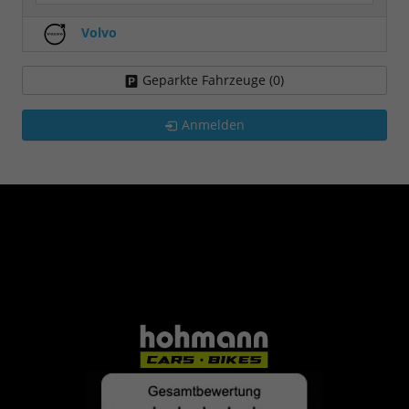
Volvo
Geparkte Fahrzeuge (
0
)
Anmelden