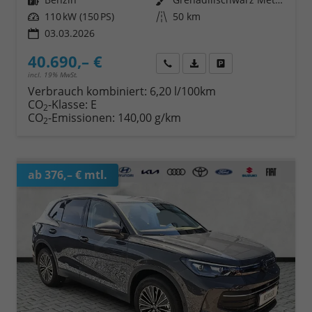
Leistung
110 kW (150 PS)
Kilometerstand
50 km
03.03.2026
40.690,– €
Wir rufen Sie an
Fahrzeugexposé (PDF)
Fahrzeug parken
incl. 19% MwSt.
Verbrauch kombiniert:
6,20 l/100km
CO
-Klasse:
E
2
CO
-Emissionen:
140,00 g/km
2
ab 376,– € mtl.