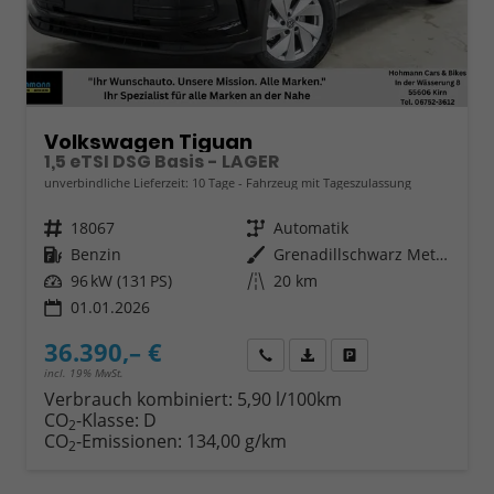
Volkswagen Tiguan
1,5 eTSI DSG Basis - LAGER
unverbindliche Lieferzeit:
10 Tage
Fahrzeug mit Tageszulassung
Fahrzeugnr.
18067
Getriebe
Automatik
Kraftstoff
Benzin
Außenfarbe
Grenadillschwarz Metallic (0E)
Leistung
96 kW (131 PS)
Kilometerstand
20 km
01.01.2026
36.390,– €
Wir rufen Sie an
Fahrzeugexposé (PDF)
Fahrzeug parken
incl. 19% MwSt.
Verbrauch kombiniert:
5,90 l/100km
CO
-Klasse:
D
2
CO
-Emissionen:
134,00 g/km
2