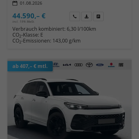
01.08.2026
44.590,– €
Wir rufen Sie an
Fahrzeugexposé (PDF)
Fahrzeug parken
incl. 19% MwSt.
Verbrauch kombiniert:
6,30 l/100km
CO
-Klasse:
E
2
CO
-Emissionen:
143,00 g/km
2
ab 407,– € mtl.