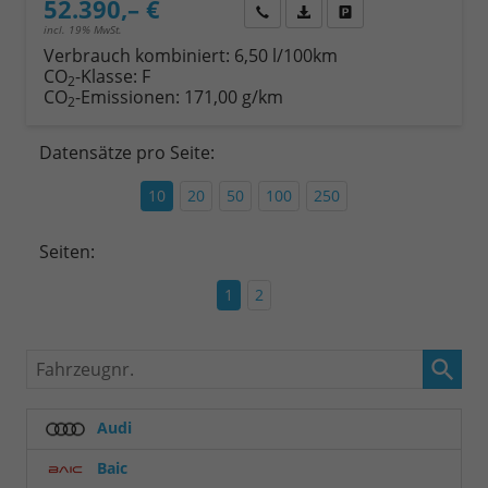
52.390,– €
Wir rufen Sie an
Fahrzeugexposé (PDF)
Fahrzeug parken
incl. 19% MwSt.
Verbrauch kombiniert:
6,50 l/100km
CO
-Klasse:
F
2
CO
-Emissionen:
171,00 g/km
2
Datensätze pro Seite:
10
20
50
100
250
Seiten:
1
2
Fahrzeugnr.
Audi
Baic