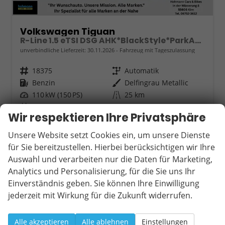
Volkswagen Tiguan
R-Line 1.5 eTSI DSG AHK*BlackStyle*ParkAsstPro*360° Kamera*Android Auto*Navi*SHZ*Matrix*HUD
unverbindliche Lieferzeit:
30.11.2026
Fahrzeug mit Tageszulassung
Fahrzeugnr.
18375
Getriebe
Automatik
Kraftstoff
Benzin
Außenfarbe
Delfingrau Metallic
Leistung
110 kW (150 PS)
Kilometerstand
25 km
01.08.2026
Wir respektieren Ihre Privatsphäre
44.890,– €
Wir rufen Sie an
Fahrzeugexposé (PDF)
Fahrzeug parken
Unsere Website setzt Cookies ein, um unsere Dienste
incl. 19% MwSt.
für Sie bereitzustellen. Hierbei berücksichtigen wir Ihre
Verbrauch kombiniert:
6,30 l/100km
CO
-Klasse:
E
Auswahl und verarbeiten nur die Daten für Marketing,
2
CO
-Emissionen:
143,00 g/km
2
Analytics und Personalisierung, für die Sie uns Ihr
Einverständnis geben. Sie können Ihre Einwilligung
jederzeit mit Wirkung für die Zukunft widerrufen.
ab 410,– € mtl.
Alle akzeptieren
Alle ablehnen
Einstellungen