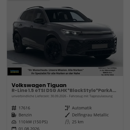
Volkswagen Tiguan
R-Line 1.5 eTSI DSG AHK*BlackStyle*ParkAsstPro*360° Kamera*Android Auto*Navi*SHZ*Matrix*HUD
unverbindliche Lieferzeit:
30.09.2026
Fahrzeug mit Tageszulassung
Fahrzeugnr.
17616
Getriebe
Automatik
Kraftstoff
Benzin
Außenfarbe
Delfingrau Metallic
Leistung
110 kW (150 PS)
Kilometerstand
25 km
01.08.2026