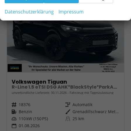
Datenschutzerklärung
Impressum
Volkswagen Tiguan
R-Line 1.5 eTSI DSG AHK*BlackStyle*ParkAsstPro*360° Kamera*Android Auto*Navi*SHZ*Matrix*HUD
unverbindliche Lieferzeit:
30.11.2026
Fahrzeug mit Tageszulassung
Fahrzeugnr.
18376
Getriebe
Automatik
Kraftstoff
Benzin
Außenfarbe
Grenadillschwarz Metallic
Leistung
110 kW (150 PS)
Kilometerstand
25 km
01.08.2026