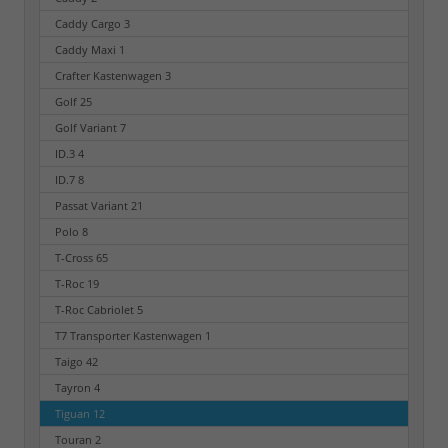
Caddy Cargo
3
Caddy Maxi
1
Crafter Kastenwagen
3
Golf
25
Golf Variant
7
ID.3
4
ID.7
8
Passat Variant
21
Polo
8
T-Cross
65
T-Roc
19
T-Roc Cabriolet
5
T7 Transporter Kastenwagen
1
Taigo
42
Tayron
4
Tiguan
12
Touran
2