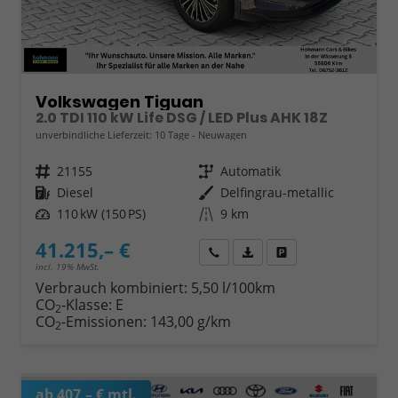
Volkswagen Tiguan
2.0 TDI 110 kW Life DSG / LED Plus AHK 18Z
unverbindliche Lieferzeit:
10 Tage
Neuwagen
Fahrzeugnr.
21155
Getriebe
Automatik
Kraftstoff
Diesel
Außenfarbe
Delfingrau-metallic
Leistung
110 kW (150 PS)
Kilometerstand
9 km
41.215,– €
Wir rufen Sie an
Fahrzeugexposé (PDF)
Fahrzeug parken
incl. 19% MwSt.
Verbrauch kombiniert:
5,50 l/100km
CO
-Klasse:
E
2
CO
-Emissionen:
143,00 g/km
2
ab 407,– € mtl.