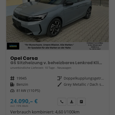
Opel Corsa
GS Sitzheizung v. beheizbares Lenkrad Klimaanlage Kamera PDC v+h
unverbindliche Lieferzeit:
10 Tage
Neuwagen
Fahrzeugnr.
19945
Getriebe
Doppelkupplungsgetriebe (DSG)
Kraftstoff
Benzin
Außenfarbe
Grey Metallic / Dach schwarz
Leistung
81 kW (110 PS)
24.090,– €
Wir rufen Sie an
Fahrzeugexposé (PDF)
Fahrzeug parken
incl. 19% MwSt.
Verbrauch kombiniert:
4,60 l/100km