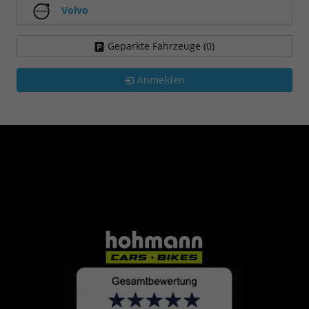
Volvo
Geparkte Fahrzeuge (
0
)
Anmelden