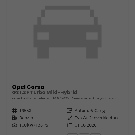
Opel Corsa
GS 1.2 F Turbo Mild-Hybrid
unverbindliche Lieferzeit:
10.07.2026
Neuwagen mit Tageszulassung
Fahrzeugnr.
19558
Getriebe
Autom. 6-Gang
Kraftstoff
Benzin
Außenfarbe
Typ Außenverkleidung Spiegel Flach Standard
Leistung
100 kW (136 PS)
01.06.2026