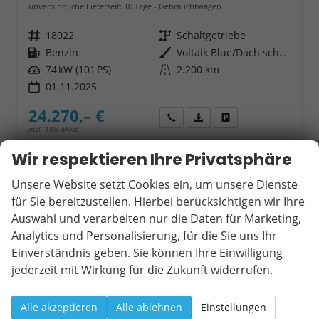
unverbindliche Lieferzeit:
10 Tage
Gebrauchtwagen
Fahrzeugnr.
18022
Getriebe
Schaltgetriebe
Kraftstoff
Benzin
Außenfarbe
Voltaik Blue/Dach schwarz Metallic ()
Leistung
74 kW (101 PS)
Kilometerstand
2.200 km
01.11.2025
24.270,– €
Wir rufen Sie an
Fahrzeugexposé (PDF)
Fahrzeug parken
incl. 19% MwSt.
Verbrauch kombiniert:
5,30 l/100km
Wir respektieren Ihre Privatsphäre
CO
-Emissionen:
118,00 g/km
2
Unsere Website setzt Cookies ein, um unsere Dienste
Datensätze pro Seite:
für Sie bereitzustellen. Hierbei berücksichtigen wir Ihre
Auswahl und verarbeiten nur die Daten für Marketing,
10
20
50
100
250
Analytics und Personalisierung, für die Sie uns Ihr
Einverständnis geben. Sie können Ihre Einwilligung
Seiten:
jederzeit mit Wirkung für die Zukunft widerrufen.
1
2
3
4
5
Alle akzeptieren
Alle ablehnen
Einstellungen