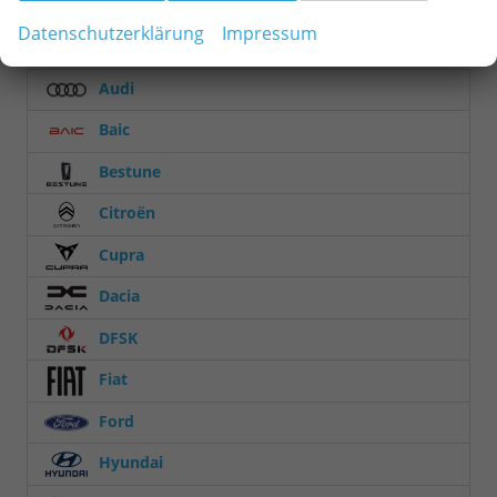
Fahrzeugnr.
Datenschutzerklärung
Impressum
Audi
Baic
Bestune
Citroën
Cupra
Dacia
DFSK
Fiat
Ford
Hyundai