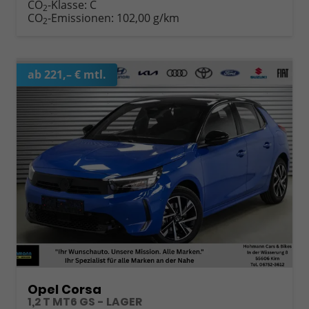
CO
-Klasse:
C
2
CO
-Emissionen:
102,00 g/km
2
ab 221,– € mtl.
Opel Corsa
1,2 T MT6 GS - LAGER