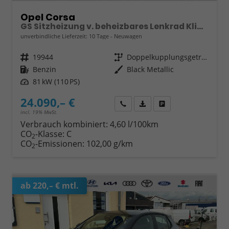
Opel Corsa
GS Sitzheizung v. beheizbares Lenkrad Klimaanlage Kamera PDC v+h
unverbindliche Lieferzeit:
10 Tage
Neuwagen
Fahrzeugnr.
19944
Getriebe
Doppelkupplungsgetriebe (DSG)
Kraftstoff
Benzin
Außenfarbe
Black Metallic
Leistung
81 kW (110 PS)
24.090,– €
Wir rufen Sie an
Fahrzeugexposé (PDF)
Fahrzeug parken
incl. 19% MwSt.
Verbrauch kombiniert:
4,60 l/100km
CO
-Klasse:
C
2
CO
-Emissionen:
102,00 g/km
2
ab 220,– € mtl.