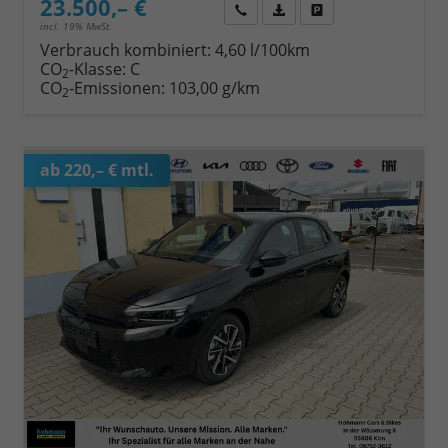
23.500,– €
Wir rufen Sie an
Fahrzeugexposé (PDF)
Fahrzeug parken
incl. 19% MwSt.
Verbrauch kombiniert:
4,60 l/100km
CO
-Klasse:
C
2
CO
-Emissionen:
103,00 g/km
2
ab 220,– € mtl.