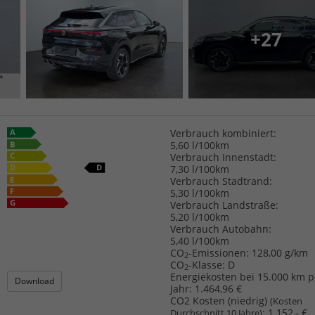
+27
Verbrauch kombiniert:
5,60 l/100km
Verbrauch Innenstadt:
7,30 l/100km
Verbrauch Stadtrand:
5,30 l/100km
Verbrauch Landstraße:
5,20 l/100km
Verbrauch Autobahn:
5,40 l/100km
CO
-Emissionen:
128,00 g/km
2
CO
-Klasse:
D
2
Energiekosten bei 15.000 km p
Download
Jahr:
1.464,96 €
CO2 Kosten (niedrig)
(Kosten
:
1.152,- €
Durchschnitt 10 Jahre)