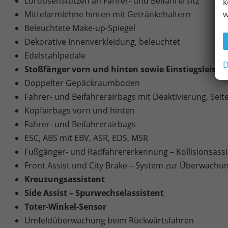
Lordosenstützen an Fahrer- und Beifahrersitz
k
w
Mittelarmlehne hinten mit Getränkehaltern
Beleuchtete Make-up-Spiegel
Dekorative Innenverkleidung, beleuchtet
Edelstahlpedale
D
Stoßfänger vorn und hinten sowie Einstiegsleiste
Doppelter Gepäckraumboden
Fahrer- und Beifahrerairbags mit Deaktivierung, Seit
Kopfairbags vorn und hinten
Fahrer- und Beifahrerairbags
ESC, ABS mit EBV, ASR, EDS, MSR
Fußgänger- und Radfahrererkennung – Kollisionsass
Front Assist und City Brake – System zur Überwac
Kreuzungsassistent
Side Assist – Spurwechselassistent
Toter-Winkel-Sensor
Umfeldüberwachung beim Rückwärtsfahren