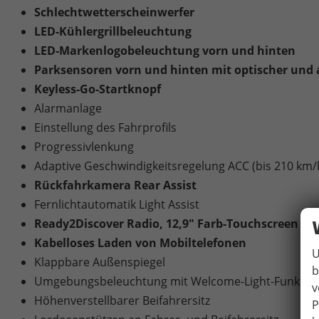
Schlechtwetterscheinwerfer
LED-Kühlergrillbeleuchtung
LED-Markenlogobeleuchtung vorn und hinten
Parksensoren vorn und hinten mit optischer und
Keyless-Go-Startknopf
Alarmanlage
Einstellung des Fahrprofils
Progressivlenkung
Adaptive Geschwindigkeitsregelung ACC (bis 210 km/
Rückfahrkamera Rear Assist
Fernlichtautomatik Light Assist
Ready2Discover Radio, 12,9" Farb-Touchscreen
Kabelloses Laden von Mobiltelefonen
U
Klappbare Außenspiegel
b
Umgebungsbeleuchtung mit Welcome-Light-Funktion
v
Höhenverstellbarer Beifahrersitz
P