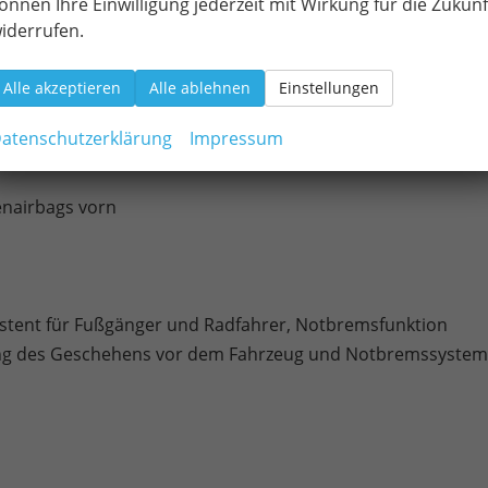
önnen Ihre Einwilligung jederzeit mit Wirkung für die Zukunf
iderrufen.
Alle akzeptieren
Alle ablehnen
Einstellungen
atenschutzerklärung
Impressum
n im R-Design
enairbags vorn
istent für Fußgänger und Radfahrer, Notbremsfunktion
hung des Geschehens vor dem Fahrzeug und Notbremssystem