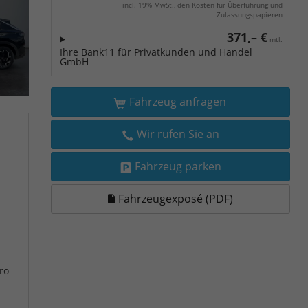
incl. 19% MwSt., den Kosten für Überführung und
Zulassungspapieren
371,– €
mtl.
Ihre Bank11 für Privatkunden und Handel
GmbH
Fahrzeug anfragen
Wir rufen Sie an
Fahrzeug parken
Fahrzeugexposé (PDF)
ro