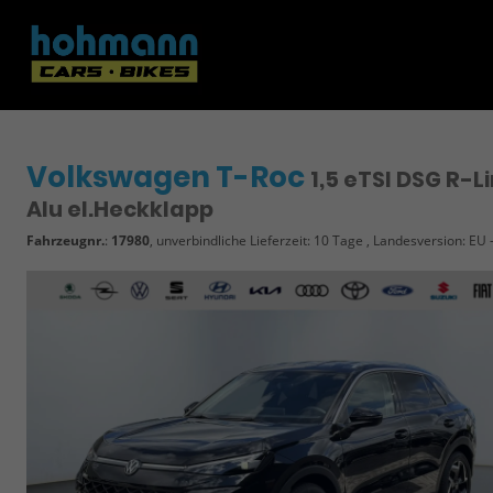
Volkswagen T-Roc
1,5 eTSI DSG R-L
Alu el.Heckklapp
Fahrzeugnr.
:
17980
, unverbindliche Lieferzeit:
10 Tage
, Landesversion: EU 