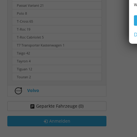
w
Passat Variant
21
Polo
8
T-Cross
65
T-Roc
19
D
T-Roc Cabriolet
5
T7 Transporter Kastenwagen
1
Taigo
42
Tayron
4
Tiguan
12
Touran
2
Volvo
Geparkte Fahrzeuge (
0
)
Anmelden