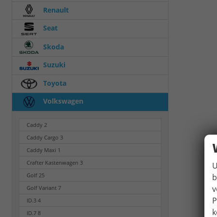
Renault
Seat
Skoda
Suzuki
Toyota
Volkswagen
Caddy
2
Caddy Cargo
3
Caddy Maxi
1
Crafter Kastenwagen
3
U
Golf
25
b
v
Golf Variant
7
P
ID.3
4
k
ID.7
8