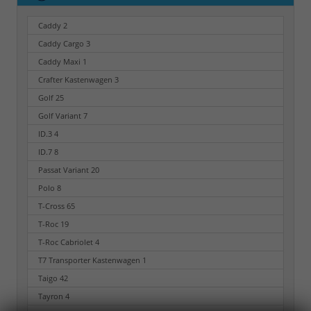
Caddy
2
Caddy Cargo
3
Caddy Maxi
1
Crafter Kastenwagen
3
Golf
25
Golf Variant
7
ID.3
4
ID.7
8
Passat Variant
20
Polo
8
T-Cross
65
T-Roc
19
T-Roc Cabriolet
4
T7 Transporter Kastenwagen
1
Taigo
42
Tayron
4