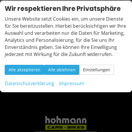
Tiguan
12
Wir respektieren Ihre Privatsphäre
Touran
2
Unsere Website setzt Cookies ein, um unsere Dienste
Volvo
für Sie bereitzustellen. Hierbei berücksichtigen wir Ihre
Auswahl und verarbeiten nur die Daten für Marketing,
Geparkte Fahrzeuge (
0
)
Analytics und Personalisierung, für die Sie uns Ihr
Einverständnis geben. Sie können Ihre Einwilligung
Anmelden
jederzeit mit Wirkung für die Zukunft widerrufen.
Alle akzeptieren
Alle ablehnen
Einstellungen
Datenschutzerklärung
Impressum